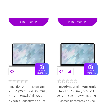
В КОРЗИНУ
В КОРЗИНУ
кэшбэк
кэшбэк
769.95 Б
299.95 Б
Ноутбук Apple MacBook
Ноутбук Apple MacBook
Pro 14 (2024) M4 10c CPU,
Neo 13" (A18 Pro, 6C CPU,
10c GPU/16Gb/1Tb SSD
5C GPU, 8Gb, 256Gb SSD),
Silver (MW2X3)
серебристый (MHFA4)
Имеется недостаток в виде
Имеется недостаток в виде