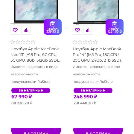
кэшбэк
кэшбэк
339.95 Б
1234.95 Б
Ноутбук Apple MacBook
Ноутбук Apple MacBook
Neo 13" (A18 Pro, 6C CPU,
Pro 14" (M5 Pro, 18C CPU,
5C GPU, 8Gb, 512Gb SSD),
20C GPU, 24Gb, 2Tb SSD),
серебристый (MHFC4)
"чёрный космос"
Имеется недостаток в виде
Имеется недостаток в виде
(MGDT4)
невозможности
невозможности
предустановки RuStore
предустановки RuStore
за наличные
за наличные
67 990
₽
246 990
₽
80 228.20
₽
291 448.20
₽
В КОРЗИНУ
В КОРЗИНУ