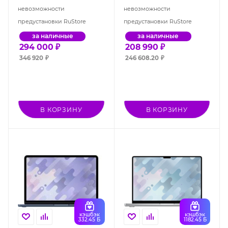
невозможности
невозможности
предустановки RuStore
предустановки RuStore
за наличные
за наличные
294 000
₽
208 990
₽
346 920
₽
246 608.20
₽
В КОРЗИНУ
В КОРЗИНУ
кэшбэк
кэшбэк
332.45 Б
1182.45 Б