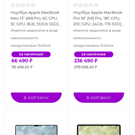
Ноутбук Apple MacBook
Ноутбук Apple MacBook
Neo 13" (A18 Pro, 6C CPU,
Pro 16" (M5 Pro, 18C CPU,
5C GPU, 8Gb, 512Gb SSD),
20C GPU, 24Gb, 1Tb SSD),
синий индиго (MHFG4)
серебристый (MGE44)
Имеется недостаток в виде
Имеется недостаток в виде
невозможности
невозможности
предустановки RuStore
предустановки RuStore
за наличные
за наличные
66 490
₽
236 490
₽
78 458.20
₽
279 058.20
₽
В КОРЗИНУ
В КОРЗИНУ