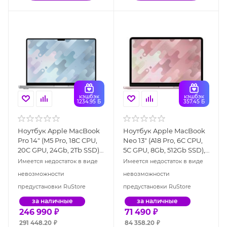
кэшбэк
кэшбэк
1234.95 Б
357.45 Б
Ноутбук Apple MacBook
Ноутбук Apple MacBook
Pro 14" (M5 Pro, 18C CPU,
Neo 13" (A18 Pro, 6C CPU,
20C GPU, 24Gb, 2Tb SSD),
5C GPU, 8Gb, 512Gb SSD),
серебристый (MGDP4)
розовый румянец
Имеется недостаток в виде
Имеется недостаток в виде
(MHFJ4)
невозможности
невозможности
предустановки RuStore
предустановки RuStore
за наличные
за наличные
246 990
₽
71 490
₽
291 448.20
₽
84 358.20
₽