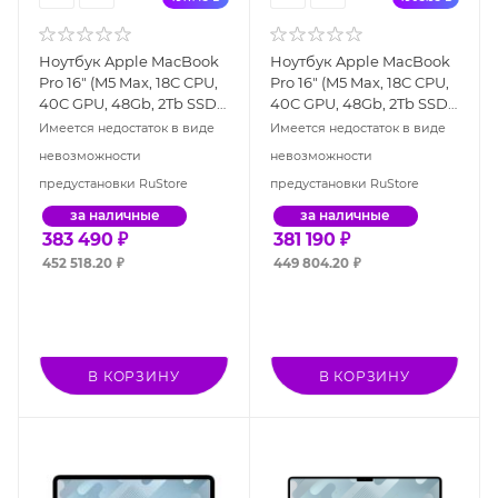
Ноутбук Apple MacBook
Ноутбук Apple MacBook
Pro 16" (M5 Max, 18C CPU,
Pro 16" (M5 Max, 18C CPU,
40C GPU, 48Gb, 2Tb SSD),
40C GPU, 48Gb, 2Tb SSD),
серебристый (MGE94)
"чёрный космос"
Имеется недостаток в виде
Имеется недостаток в виде
(MGEE4)
невозможности
невозможности
предустановки RuStore
предустановки RuStore
за наличные
за наличные
383 490
₽
381 190
₽
452 518.20
₽
449 804.20
₽
В КОРЗИНУ
В КОРЗИНУ