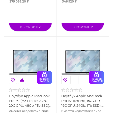
279 058.20
₽
346 920
₽
В КОРЗИНУ
В КОРЗИНУ
кэшбэк
кэшбэк
1470 Б
1044.95 Б
Ноутбук Apple MacBook
Ноутбук Apple MacBook
Pro 16" (M5 Pro, 18C CPU,
Pro 14" (M5 Pro, 15C CPU,
20C GPU, 48Gb, 1Tb SSD),
16C GPU, 24Gb, 1Tb SSD),
серебристый (MGE64)
серебристый (MGDN4)
Имеется недостаток в виде
Имеется недостаток в виде