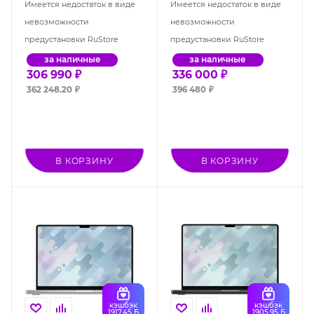
серебристый (MGDQ4)
"чёрный космос"
Имеется недостаток в виде
Имеется недостаток в виде
(MGED4)
невозможности
невозможности
предустановки RuStore
предустановки RuStore
за наличные
за наличные
306 990
₽
336 000
₽
362 248.20
₽
396 480
₽
В КОРЗИНУ
В КОРЗИНУ
кэшбэк
кэшбэк
1917.45 Б
1905.95 Б