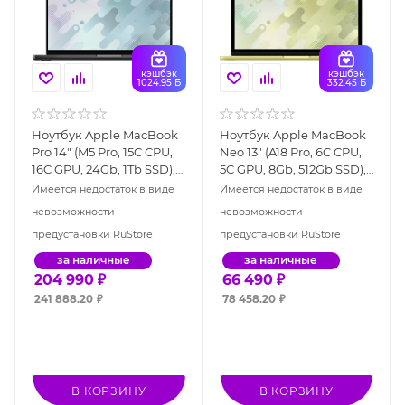
кэшбэк
кэшбэк
1024.95 Б
332.45 Б
Ноутбук Apple MacBook
Ноутбук Apple MacBook
Pro 14" (M5 Pro, 15C CPU,
Neo 13" (A18 Pro, 6C CPU,
16C GPU, 24Gb, 1Tb SSD),
5C GPU, 8Gb, 512Gb SSD),
"чёрный космос"
жёлтый цитрус (MHFE4)
Имеется недостаток в виде
Имеется недостаток в виде
(MGDR4)
невозможности
невозможности
предустановки RuStore
предустановки RuStore
за наличные
за наличные
204 990
₽
66 490
₽
241 888.20
₽
78 458.20
₽
В КОРЗИНУ
В КОРЗИНУ