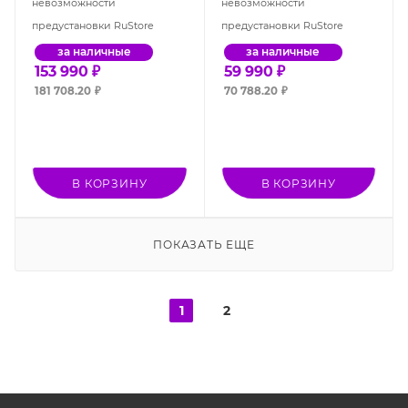
невозможности
невозможности
предустановки RuStore
предустановки RuStore
за наличные
за наличные
153 990
₽
59 990
₽
181 708.20
₽
70 788.20
₽
В КОРЗИНУ
В КОРЗИНУ
ПОКАЗАТЬ ЕЩЕ
1
2