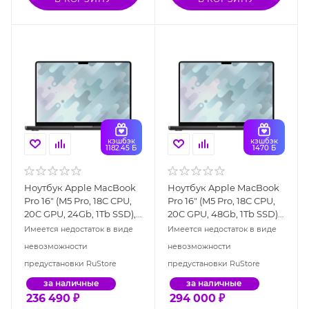
кэшбэк
кэшбэк
1182.45 Б
1470 Б
Ноутбук Apple MacBook
Ноутбук Apple MacBook
Pro 16" (M5 Pro, 18C CPU,
Pro 16" (M5 Pro, 18C CPU,
20C GPU, 24Gb, 1Tb SSD),
20C GPU, 48Gb, 1Tb SSD),
"чёрный космос"
"чёрный космос"
Имеется недостаток в виде
Имеется недостаток в виде
(MGEA4)
(MGEC4)
невозможности
невозможности
предустановки RuStore
предустановки RuStore
за наличные
за наличные
236 490
₽
294 000
₽