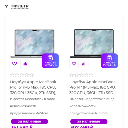
ФИЛЬТР
кэшбэк
кэшбэк
1707.45 Б
1537.45 Б
Ноутбук Apple MacBook
Ноутбук Apple MacBook
Pro 16" (M5 Max, 18C CPU,
Pro 14" (M5 Max, 18C CPU,
32C GPU, 36Gb, 2Tb SSD),
32C GPU, 36Gb, 2Tb SSD),
серебристый (MGE74)
"чёрный космос"
Имеется недостаток в виде
Имеется недостаток в виде
(MGDU4)
невозможности
невозможности
предустановки RuStore
предустановки RuStore
за наличные
за наличные
341 490
₽
307 490
₽